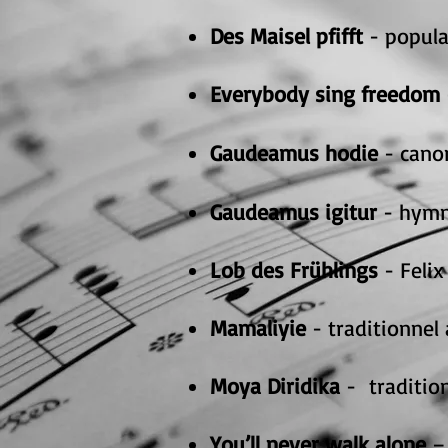
Des Maisel pfifft
- popula
Everybody sing freedom
Gaudeamus hodie
- cano
Gaudeamus igitur
- hymn
Lob des Frühlings
- Feli
Mamaliyie
- traditionnel 
Moya Diridika
- traditio
You’ll never walk alone
– 