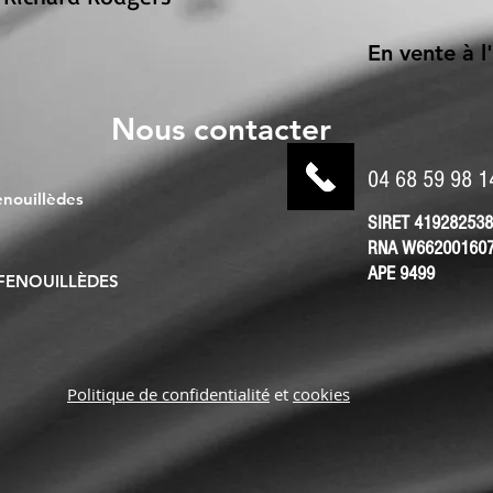
En vente à l
Nous contacter
04 68 59 98 
nouillèdes
SIRET 419282538
RNA W66200160
APE 9499
 FENOUILLÈDES
Politique de confidentialité
et
cookies