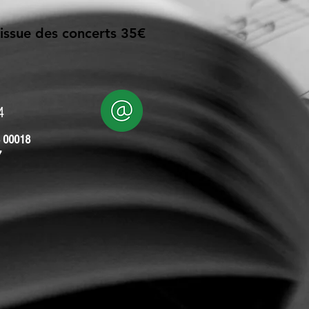
'issue des concerts 35€
14
 00018
7