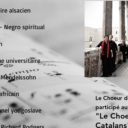
ire alsacien
- Negro spiritual
n
e universitaire
x Mendelssohn
africain
Le Choeur d
participé a
nnel yougoslave
"Le Choe
Catalan
Richard Rodgers