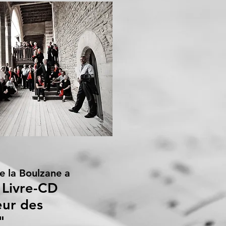
e la Boulzane a
Livre-CD
u
ur des
s"