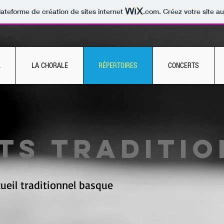
lateforme de création de sites internet
.com
. Créez votre site au
L
LA CHORALE
RÉPERTOIRES
CONCERTS
ts traditio
cueil traditionnel basque