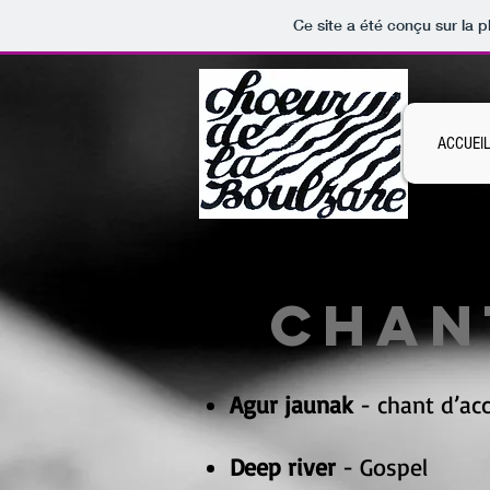
Ce site a été conçu sur la p
ACCUEI
Chan
Agur jaunak
- chant d’ac
Deep river
- Gospel