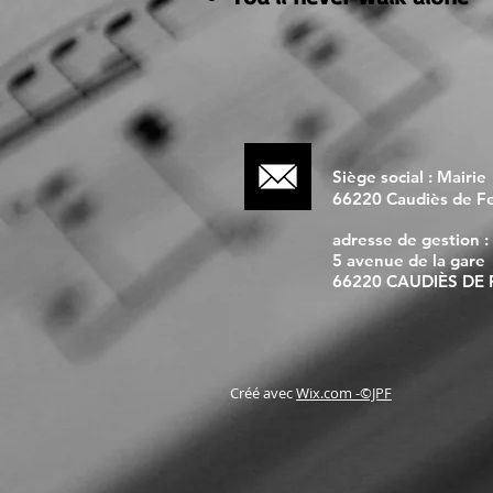
Siège social : Mairie
66220 Caudiès de Fe
adresse de gestion :
5 avenue de la gare
66220 CAUDIÈS DE
Créé avec
Wix.com
-©JPF